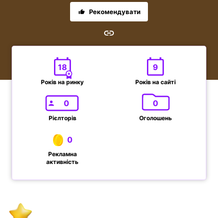
Рекомендувати
18
9
Років на ринку
Років на сайті
0
0
Рієлторів
Оголошень
0
Рекламна
активність