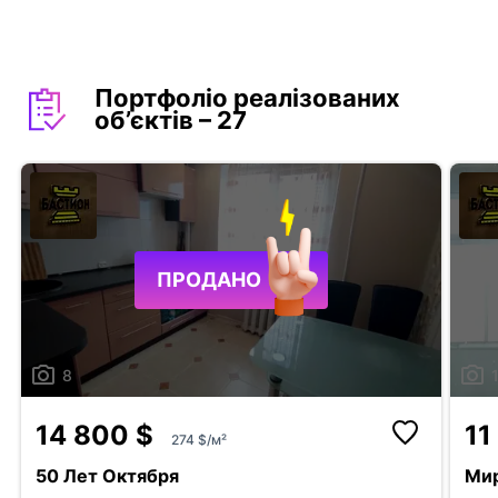
Портфоліо реалізованих
об’єктів – 27
ПРОДАНО
8
Поскаржитись
14 800 $
11
274 $/м²
телефон
50 Лет Октября
Ми
Додати оголошення
+38