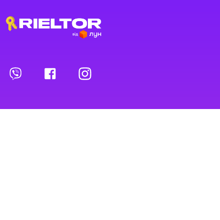
Переглянуті оголошення
Обрані оголошення
Контакти
Проєкт
Рієлтори
Про проєкт
Рієлтори
Умови і правила
Агентства нерухомості